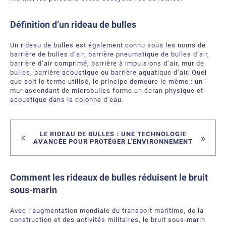
Bubble Tubing® Technologies
FAQ
Bubble Tubing®
Définition d’un rideau de bulles
Contactez-nous
Produits Étang.ca Ltée
Un rideau de bulles est également connu sous les noms de
barrière de bulles d’air, barrière pneumatique de bulles d’air,
Carrières
barrière d’air comprimé, barrière à impulsions d’air, mur de
bulles, barrière acoustique ou barrière aquatique d’air. Quel
que soit le terme utilisé, le principe demeure le même : un
Notre offre de services
mur ascendant de microbulles forme un écran physique et
acoustique dans la colonne d’eau.
LE RIDEAU DE BULLES : UNE TECHNOLOGIE
AVANCÉE POUR PROTÉGER L’ENVIRONNEMENT
Comment les rideaux de bulles réduisent le bruit
sous‑marin
Avec l’augmentation mondiale du transport maritime, de la
construction et des activités militaires, le bruit sous‑marin