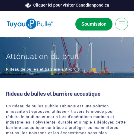
Cliquer ici pour visiter
Canadianpond.ca
Soumission
Bubble Tubing
>
Rideau de bulles
> Atténuation du bruit
EN
Atténuation du bruit
La technologie Bubble Tubing®
Rideau de bulles et barrière anti-bruit
Solutions
Barrière de bulles
Études de cas
Rideau de bulles et barrière acoustique
Déglaçage
Nouvelles
Un rideau de bulles Bubble Tubing® est une solution
innovante et éprouvée, utilisée < travers le monde pour
Aération
Ressources
réduire le bruit sous-marin lors d’opérations marines et
industrielles. Polyvalente, durable et simple à déployer, cette
Innovation développement
barrière acoustique contribue à protéger les mammifères
À Propos
marins, les poissons et les écosystèmes sensibles.