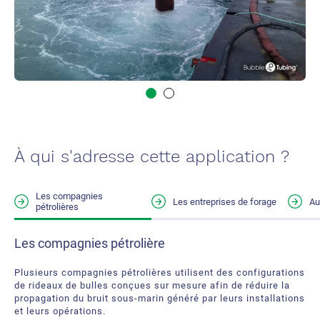
À qui s'adresse cette application ?
Les compagnies
Les entreprises de forage
Au
pétrolières
Les entreprises de forage
Tous types d'entreprises
Les compagnies pétrolière
Le bruit associé au forage sous‑marin peut être
Tous les travaux réalisés sur l’eau ou sous l’eau peuvent
Plusieurs compagnies pétrolières utilisent des configurations
considérablement réduit grâce à l’utilisation d’un système de
nécessiter l’utilisation d’un rideau de bulles afin de réduire la
de rideaux de bulles conçues sur mesure afin de réduire la
rideau de bulles spécialement conçu par notre équipe.
propagation du bruit sous‑marin et de protéger la vie marine.
propagation du bruit sous‑marin généré par leurs installations
et leurs opérations.